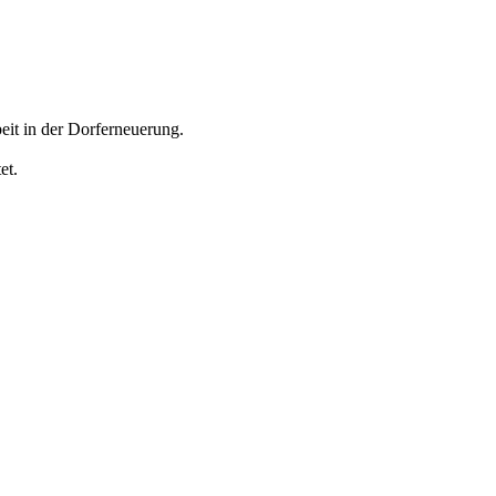
eit in der
Dorferneuerung.
et.