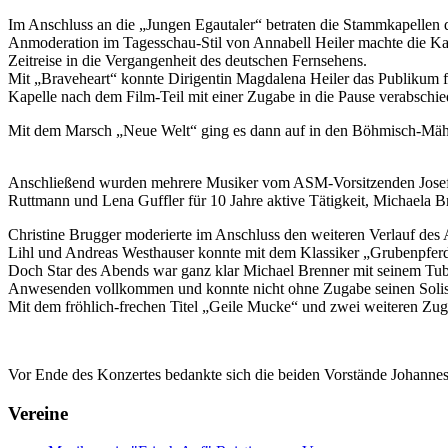
Im Anschluss an die „Jungen Egautaler“ betraten die Stammkapellen d
Anmoderation im Tagesschau-Stil von Annabell Heiler machte die Ka
Zeitreise in die Vergangenheit des deutschen Fernsehens.
Mit „Braveheart“ konnte Dirigentin Magdalena Heiler das Publikum f
Kapelle nach dem Film-Teil mit einer Zugabe in die Pause verabschie
Mit dem Marsch „Neue Welt“ ging es dann auf in den Böhmisch-Mähr
Anschließend wurden mehrere Musiker vom ASM-Vorsitzenden Josef-Wer
Ruttmann und Lena Guffler für 10 Jahre aktive Tätigkeit, Michaela B
Christine Brugger moderierte im Anschluss den weiteren Verlauf des
Lihl und Andreas Westhauser konnte mit dem Klassiker „Grubenpfer
Doch Star des Abends war ganz klar Michael Brenner mit seinem Tuba
Anwesenden vollkommen und konnte nicht ohne Zugabe seinen Solist
Mit dem fröhlich-frechen Titel „Geile Mucke“ und zwei weiteren Zu
Vor Ende des Konzertes bedankte sich die beiden Vorstände Johannes
Vereine