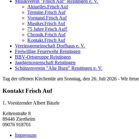
Musikverein "Frisch Auf" Reistingen e. V.
Aktuelles.Frisch Auf
Termine.Frisch Auf
Vorstand.Frisch Auf
Musiker.Frisch Auf
75 Jahre Frisch Auf!
Chronik.Frisch Auf
Kontakt.Frisch Auf
Vereinsgemeinschaft Dorfhaus e. V.
Freiwillige Feuerwehr Reistingen
BBV-Ortsgruppe Reistingen
Jagdgenossenschaft Reistingen
Schützenverein "Alte Burg" Reistingen e. V.
Tag der offenen Kirchentür am Sonntag, den 26. Juli 2026 - Wir fre
Kontakt Frisch Auf
1. Vorsitzender Albert Bäurle
Keltenstraße 8
89446 Ziertheim
09076 918701
Impressum