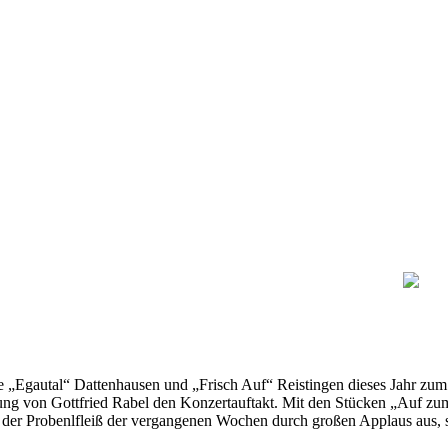
em Musikverein "Egautal"
„Egautal“ Dattenhausen und „Frisch Auf“ Reistingen dieses Jahr zum e
eitung von Gottfried Rabel den Konzertauftakt. Mit den Stücken „Auf 
ch der Probenlfleiß der vergangenen Wochen durch großen Applaus aus,