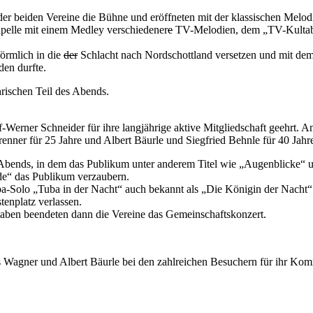
er beiden Vereine die Bühne und eröffneten mit der klassischen Melod
pelle mit einem Medley verschiedener
e
TV-Melodien, dem „TV-Kultaben
örmlich in die
der
Schlacht nach Nordschottland versetzen und mit dem T
den durfte.
ischen Teil des Abends.
ner Schneider für ihre langjährige aktive Mitgliedschaft geehrt. An
renner für 25 Jahre und Albert Bäurle und Siegfried Behnle für 40 Jah
 Abends, in dem das Publikum unter anderem Titel wie „Augenblicke“ 
de“ das Publikum verzaubern.
-Solo „Tuba in der Nacht“ auch bekannt als „Die Königin der Nacht“. 
enplatz verlassen.
gaben beendeten dann die Vereine das Gemeinschaftskonzert.
 Wagner und Albert Bäurle bei den zahlreichen Besuchern für ihr Komm