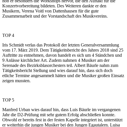
hob er besonders die Workshops hervor, die den Auftakt für die
Konzertvorbereitung bildeten. Des Weiteren dankte er den
Musikern, Verena Voitl von Dattenhausen für die gute
Zusammenarbeit und der Vorstandschaft des Musikvereins.
TOP 4
Iris Schmidt verlas das Protokoll der letzten Generalversammlung
vom 17. März 2019. Dem Tätigkeitsbericht des Jahres 2018 sind 25
Auftritte zu entnehmen, davon handelt es sich um 4 Ständchen und
9 Anlässe kirchlicher Art. Zudem nahmen 4 Musiker am der
Serenade des Bezirksblasorchesters teil. Albert Bäurle nahm zum
Tätigkeitsbericht Stellung und wies darauf hin, dass sich doch
etliche Termine angesammelt hätten und die Musiker großen Einsatz
zeigen mussten.
TOP 5
Manfred Urban wies darauf hin, dass Luis Bäurle im vergangenen
Jahr die D2-Prüfung mit sehr gutem Erfolg abschließen konnte.
Obwohl er bereits fest in der festen Kapelle integriert ist, unterstützt
er weiterhin die jungen Musiker bei den Jungen Egautalern. Luisa