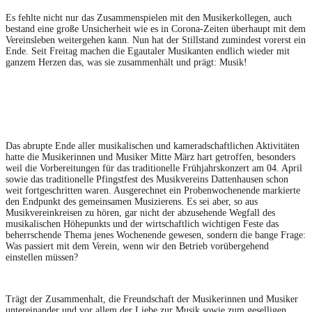
Es fehlte nicht nur das Zusammenspielen mit den Musikerkollegen, auch 
bestand eine große Unsicherheit wie es in Corona-Zeiten überhaupt mit dem 
Vereinsleben weitergehen kann. Nun hat der Stillstand zumindest vorerst ein 
Ende. Seit Freitag machen die Egautaler Musikanten endlich wieder mit 
ganzem Herzen das, was sie zusammenhält und prägt: Musik!
Das abrupte Ende aller musikalischen und kameradschaftlichen Aktivitäten 
hatte die Musikerinnen und Musiker Mitte März hart getroffen, besonders 
weil die Vorbereitungen für das traditionelle Frühjahrskonzert am 04. April 
sowie das traditionelle Pfingstfest des Musikvereins Dattenhausen schon 
weit fortgeschritten waren. Ausgerechnet ein Probenwochenende markierte 
den Endpunkt des gemeinsamen Musizierens. Es sei aber, so aus 
Musikvereinkreisen zu hören, gar nicht der abzusehende Wegfall des 
musikalischen Höhepunkts und der wirtschaftlich wichtigen Feste das 
beherrschende Thema jenes Wochenende gewesen, sondern die bange Frage: 
Was passiert mit dem Verein, wenn wir den Betrieb vorübergehend 
einstellen müssen?
Trägt der Zusammenhalt, die Freundschaft der Musikerinnen und Musiker 
untereinander und vor allem der Liebe zur Musik sowie zum geselligen 