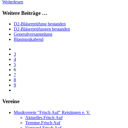
Weiterlesen
Weitere Beiträge …
D2-Bläserprüfung bestanden
D2-Bläserprüfungen bestanden
Generalversammlung
Blasmusikabend
3
4
5
6
7
8
9
Vereine
Musikverein "Frisch Auf" Reistingen e. V.
Aktuelles.Frisch Auf
Termine.Frisch Auf
Vorstand.Frisch Auf