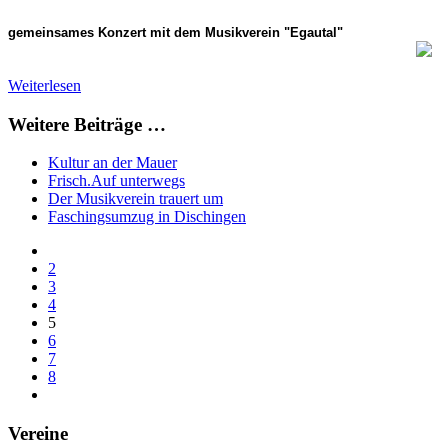
gemeinsames Konzert mit dem Musikverein "Egautal"
Weiterlesen
Weitere Beiträge …
Kultur an der Mauer
Frisch.Auf unterwegs
Der Musikverein trauert um
Faschingsumzug in Dischingen
2
3
4
5
6
7
8
Vereine