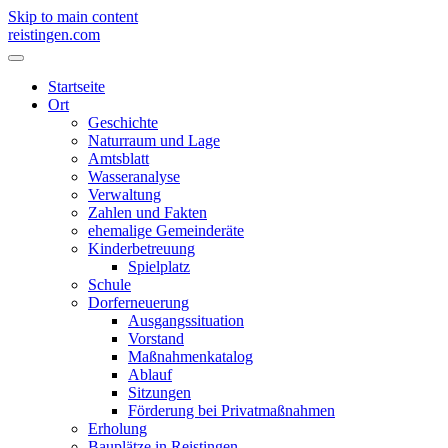
Skip to main content
reistingen.com
Startseite
Ort
Geschichte
Naturraum und Lage
Amtsblatt
Wasseranalyse
Verwaltung
Zahlen und Fakten
ehemalige Gemeinderäte
Kinderbetreuung
Spielplatz
Schule
Dorferneuerung
Ausgangssituation
Vorstand
Maßnahmenkatalog
Ablauf
Sitzungen
Förderung bei Privatmaßnahmen
Erholung
Bauplätze in Reistingen